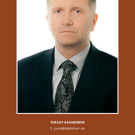
SERGEY ASHIKHMIN
jurist@stabimer.ee