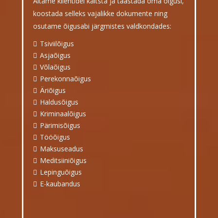
Aitame klientidel kaitsta ja taastada oma õigusi,
koostada selleks vajalikke dokumente ning
osutame õigusabi järgmistes valdkondades:
Tsiviilõigus
Asjaõigus
Võlaõigus
Perekonnaõigus
Äriõigus
Haldusõigus
Kriminaalõigus
Pärimisõigus
Tööõigus
Maksuseadus
Meditsiiniõigus
Lepinguõigus
E-kaubandus