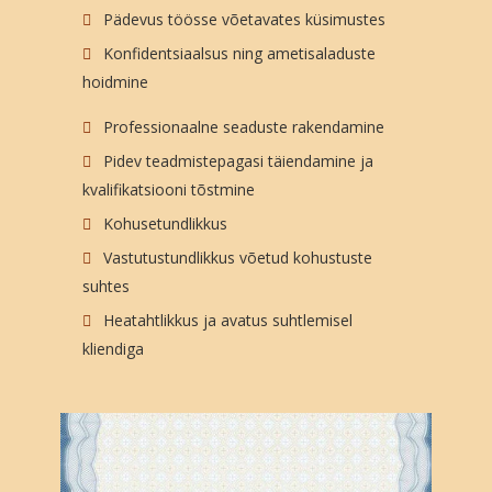
Pädevus töösse võetavates küsimustes
Konfidentsiaalsus ning ametisaladuste
hoidmine
Professionaalne seaduste rakendamine
Pidev teadmistepagasi täiendamine ja
kvalifikatsiooni tõstmine
Kohusetundlikkus
Vastutustundlikkus võetud kohustuste
suhtes
Heatahtlikkus ja avatus suhtlemisel
kliendiga