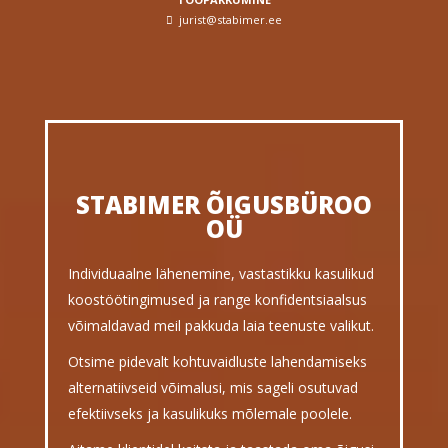
jurist@stabimer.ee
STABIMER ÕIGUSBÜROO
OÜ
Individuaalne lähenemine, vastastikku kasulikud
koostöötingimused ja range konfidentsiaalsus
võimaldavad meil pakkuda laia teenuste valikut.
Otsime pidevalt kohtuvaidluste lahendamiseks
alternatiivseid võimalusi, mis sageli osutuvad
efektiivseks ja kasulikuks mõlemale poolele.