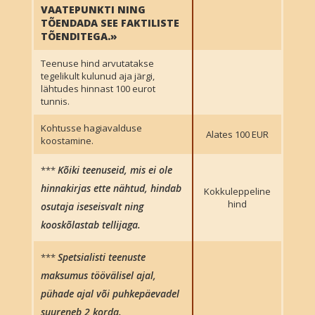
VAATEPUNKTI NING
TÕENDADA SEE FAKTILISTE
TÕENDITEGA.»
Teenuse hind arvutatakse
tegelikult kulunud aja järgi,
lähtudes hinnast 100 eurot
tunnis.
Kohtusse hagiavalduse
Alates 100 EUR
koostamine.
Kõiki teenuseid, mis ei ole
***
hinnakirjas ette nähtud, hindab
Kokkuleppeline
hind
osutaja iseseisvalt ning
kooskõlastab tellijaga.
Spetsialisti teenuste
***
maksumus töövälisel ajal,
pühade ajal või puhkepäevadel
suureneb 2 korda.