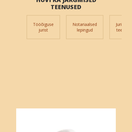
TEENUSED
Tööõiguse
Notariaalsed
Juriidilis
jurist
lepingud
teenuse