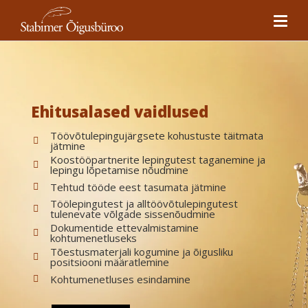
Ehitusalased vaidlused
Töövõtulepingujärgsete kohustuste täitmata
jätmine
Koostööpartnerite lepingutest taganemine ja
lepingu lõpetamise nõudmine
Tehtud tööde eest tasumata jätmine
Töölepingutest ja alltöövõtulepingutest
tulenevate võlgade sissenõudmine
Dokumentide ettevalmistamine
kohtumenetluseks
Tõestusmaterjali kogumine ja õigusliku
positsiooni määratlemine
Kohtumenetluses esindamine