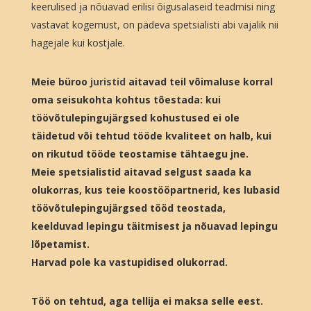
keerulised ja nõuavad erilisi õigusalaseid teadmisi ning
vastavat kogemust, on pädeva spetsialisti abi vajalik nii
hagejale kui kostjale.
Meie büroo
juristid
aitavad teil võimaluse korral
oma seisukohta kohtus tõestada: kui
töövõtulepingujärgsed kohustused ei ole
täidetud või tehtud tööde kvaliteet on halb, kui
on rikutud tööde teostamise tähtaegu jne.
Meie spetsialistid aitavad selgust saada ka
olukorras, kus teie koostööpartnerid, kes lubasid
töövõtulepingujärgsed tööd teostada,
keelduvad lepingu täitmisest ja nõuavad lepingu
lõpetamist.
Harvad pole ka vastupidised olukorrad.
Töö on tehtud, aga tellija ei maksa selle eest.