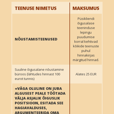
TEENUSE NIMETUS
MAKSUMUS
Püsikliendi
õigusalase
teeninduse
lepingu
puudumise
NÕUSTAMISTEENUSED
korral kehtivad
kõikide teenuste
puhul
hinnakirjas
märgitud hinnad.
Suuline õigusalane nõustamine
büroos (lähtudes hinnast 100
Alates 25 EUR
eurot tunnis)
«VÄGA OLULINE ON JUBA
ALGUSEST PEALE TÖÖTADA
VÄLJA ASJALIK ÕIGUSLIK
POSITSIOON, ESITADA SEE
HAGIAVALDUSES,
ARGUMENTEERIDA OMA