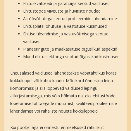
Ehituskvaliteedi ja garantiiga seotud vaidlused
Ehitustööde viivituste ja hüvitiste nõuded
Alltöövõtjatega seotud probleemide lahendamine
Ehitusplatsi ohutuse ja vastutuse küsimused
Ehitise üleandmise ja vastuvõtmisega seotud
vaidlused
Planeeringute ja maakasutuse õiguslikud aspektid
Muud ehitussektoriga seotud õiguslikud küsimused
Ehitusalased vaidlused lahendatakse vabatahtlikus koras
kokkuleppel või kohtu kaudu. Mõnikord õnnestub leida
kompromiss ja siis lõppevad vaidlused lepingu
allkirjastamisega, mis võib hõlmata näiteks ehitustööde
lõpetamise tähtaegade muutmist, kvaliteediprobleemide
lahendamist või rahaliste nõuete kokkuleppeid.
Kui pooltel aga ei õnnestu erimeelsused rahulikult