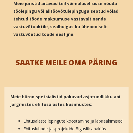
Meie juristid aitavad teil võimalusel sisse nõuda
töölepingu või alltöövõtulepinguga seotud võlad,
tehtud tööde maksumuse vastavalt nende
vastuvõtuaktile, sealhulgas ka ühepoolselt
vastuvõetud tööde eest jne.
SAATKE MEILE OMA PÄRING
Meie büroo spetsialistid pakuvad asjatundlikku abi
järgmistes ehitusalastes küsimustes:
Ehitusalaste lepingute koostamine ja läbirääkimised
Ehituslubade ja -projektide õiguslik analüüs