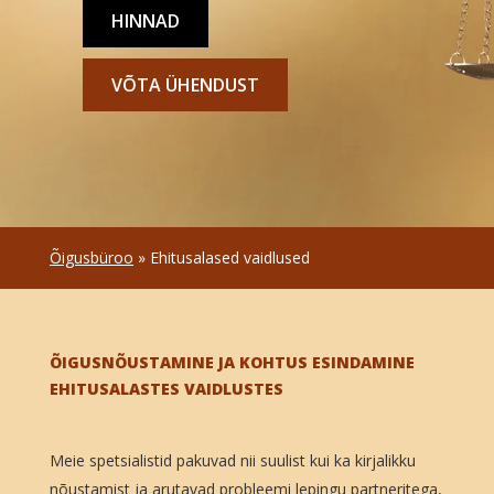
HINNAD
VÕTA ÜHENDUST
Õigusbüroo
»
Ehitusalased vaidlused
ÕIGUSNÕUSTAMINE JA KOHTUS ESINDAMINE
EHITUSALASTES VAIDLUSTES
Meie spetsialistid pakuvad nii suulist kui ka kirjalikku
nõustamist ja arutavad probleemi lepingu partneritega,