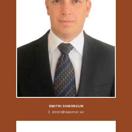
DMITRI SHMORGUN
dmitri@stabimer.ee