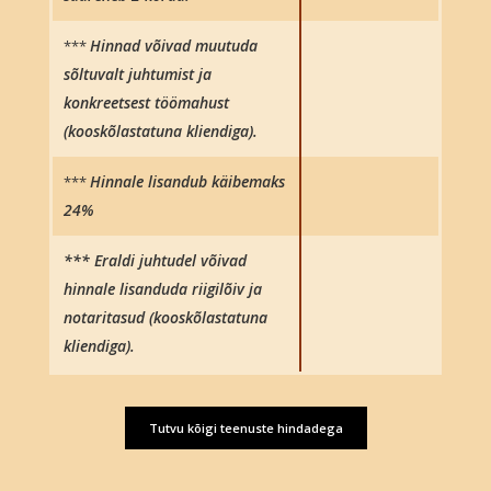
Hinnad võivad muutuda
***
sõltuvalt juhtumist ja
konkreetsest töömahust
(kooskõlastatuna kliendiga).
Hinnale lisandub käibemaks
***
24%
*** Eraldi juhtudel võivad
hinnale lisanduda riigilõiv ja
notaritasud (kooskõlastatuna
kliendiga).
Tutvu kõigi teenuste hindadega