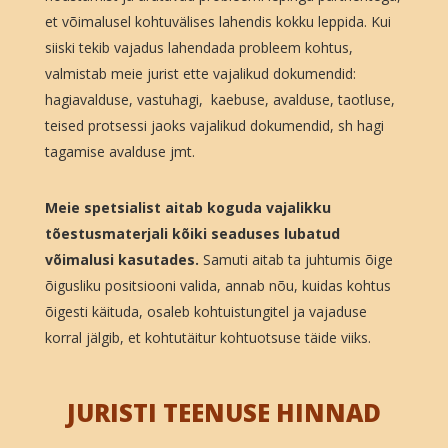
et võimalusel kohtuvälises lahendis kokku leppida. Kui
siiski tekib vajadus lahendada probleem kohtus,
valmistab meie jurist ette vajalikud dokumendid:
hagiavalduse, vastuhagi, kaebuse, avalduse, taotluse,
teised protsessi jaoks vajalikud dokumendid, sh hagi
tagamise avalduse jmt.
Meie spetsialist aitab koguda vajalikku
tõestusmaterjali kõiki seaduses lubatud
võimalusi kasutades.
Samuti aitab ta juhtumis õige
õigusliku positsiooni valida, annab nõu, kuidas kohtus
õigesti käituda, osaleb kohtuistungitel ja vajaduse
korral jälgib, et kohtutäitur kohtuotsuse täide viiks.
JURISTI TEENUSE HINNAD